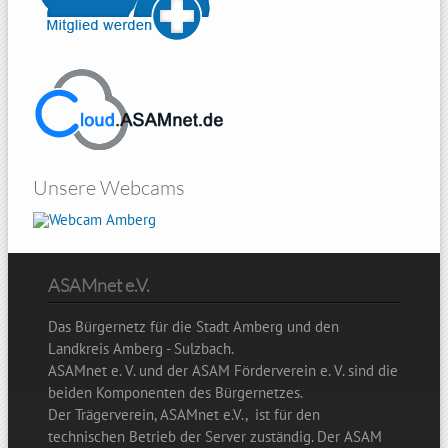
Unsere Webcams
Amberg
ASAMnet e.V.
Das Bürgernetz für die Stadt Amberg und den
Landkreis Amberg - Sulzbach.
ASAMnet e. V. und der ASAM Förderverein e. V. sind die
beiden Komponenten des Bürgernetzes.
Der Trägerverein, ASAMnet e.V., ist für den
technischen Betrieb der Server zuständig. Der ASAM