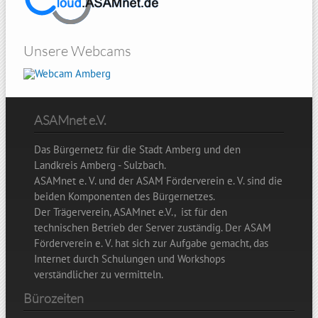
Unsere Webcams
Amberg
ASAMnet e.V.
Das Bürgernetz für die Stadt Amberg und den
Landkreis Amberg - Sulzbach.
ASAMnet e. V. und der ASAM Förderverein e. V. sind die
beiden Komponenten des Bürgernetzes.
Der Trägerverein, ASAMnet e.V., ist für den
technischen Betrieb der Server zuständig. Der ASAM
Förderverein e. V. hat sich zur Aufgabe gemacht, das
Internet durch Schulungen und Workshops
verständlicher zu vermitteln.
Bürozeiten