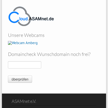
Unsere Webcams
Amberg
Domaincheck Wunschdomain noch frei?
ASAMnet e.V.